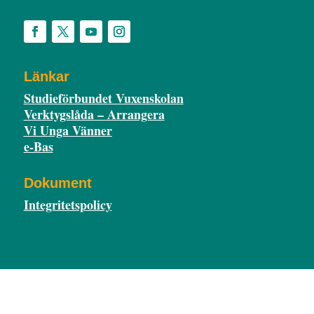
Länkar
Studieförbundet Vuxenskolan
Verktygslåda – Arrangera
Vi Unga Vänner
e-Bas
Dokument
Integritetspolicy