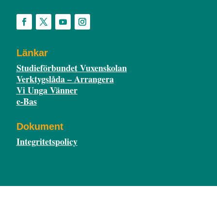
Länkar
Studieförbundet Vuxenskolan
Verktygslåda – Arrangera
Vi Unga Vänner
e-Bas
Dokument
Integritetspolicy