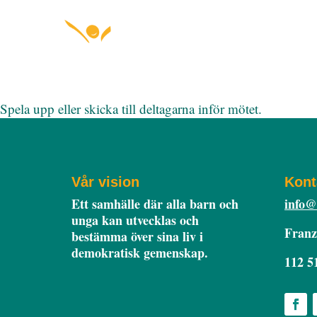
Spela upp eller skicka till deltagarna inför mötet.
Vår vision
Kont
Ett samhälle där alla barn och
info@
unga kan utvecklas och
Franz
bestämma över sina liv i
demokratisk gemenskap.
112 5