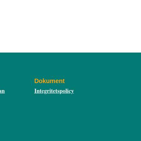
ter
Om Vi Unga
Dokument
an
Integritetspolicy