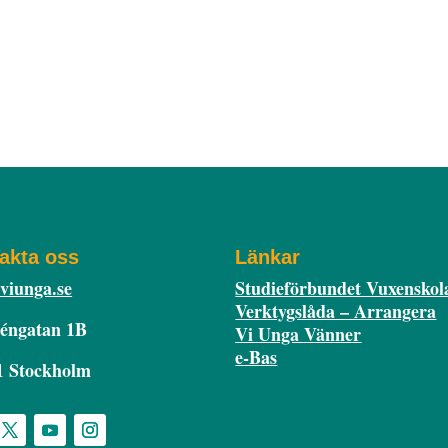
Starta förening
För medlemmar
Nyhe
akta oss
Länkar
viunga.se
Studieförbundet Vuxenskol
Verktygslåda – Arrangera
éngatan 1B
Vi Unga Vänner
e-Bas
1 Stockholm